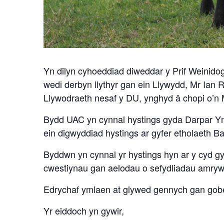
Yn dilyn cyhoeddiad diweddar y Prif Weinido
wedi derbyn llythyr gan ein Llywydd, Mr Ian
Llywodraeth nesaf y DU, ynghyd â chopi o’n 
Bydd UAC yn cynnal hystings gyda Darpar Ymg
ein digwyddiad hystings ar gyfer etholaeth 
Byddwn yn cynnal yr hystings hyn ar y cyd g
cwestiynau gan aelodau o sefydliadau amrywi
Edrychaf ymlaen at glywed gennych gan gobei
Yr eiddoch yn gywir,