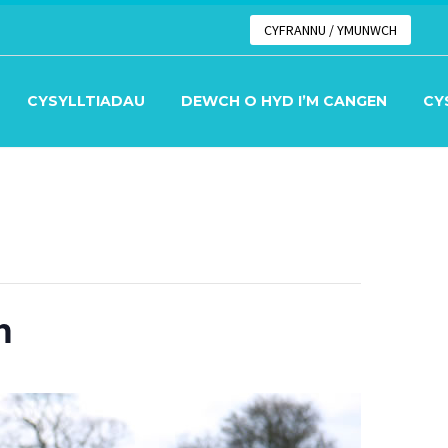
CYFRANNU / YMUNWCH
CYSYLLTIADAU
DEWCH O HYD I’M CANGEN
CY
h