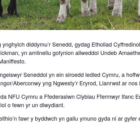
g ynghylch diddymu’r Senedd, gydag Etholiad Cyffredinol
 Rickman, yn amlinellu gofynion allweddol Undeb Amaeth
Maniffesto.
eiswyr Seneddol yn ein siroedd ledled Cymru, a hoffwn 
Bangor/Aberconwy yng Ngwesty’r Eryrod, Llanrwst ar nos 
yda NFU Cymru a Ffederasiwn Clybiau Ffermwyr Ifanc Ery
ol o fewn yr un diwydiant.
thio’n fawr y byddwch yn gallu ymuno gyda ni ar gyfer e