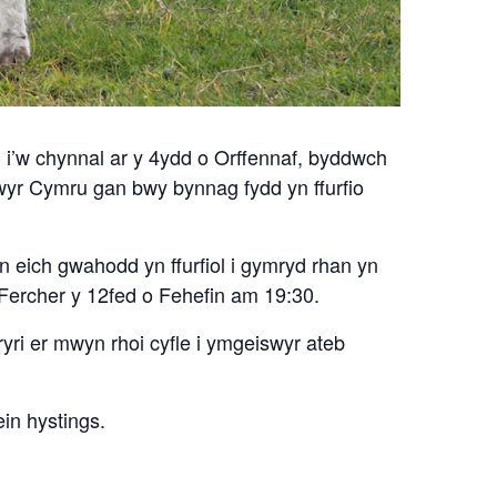
 i’w chynnal ar y 4ydd o Orffennaf, byddwch
wyr Cymru gan bwy bynnag fydd yn ffurfio
eich gwahodd yn ffurfiol i gymryd rhan yn
Fercher y 12fed o Fehefin am 19:30.
ri er mwyn rhoi cyfle i ymgeiswyr ateb
in hystings.