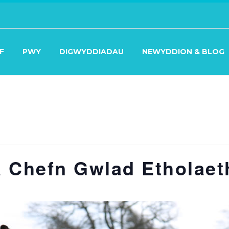
F
PWY
DIGWYDDIADAU
NEWYDDION & BLOG
 Chefn Gwlad Etholaet