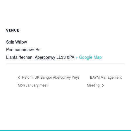
VENUE
Split Willow
Penmaenmawr Rd
Llanfairfechan
,
Aberconwy
LL33 0PA
+ Google Map
Reform UK Bangor Aberconwy Ynys
BAYM Management
Môn January meet
Meeting