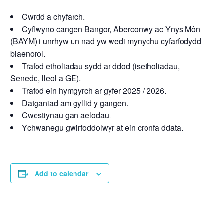
Cwrdd a chyfarch.
Cyflwyno cangen Bangor, Aberconwy ac Ynys Môn
(BAYM) i unrhyw un nad yw wedi mynychu cyfarfodydd
blaenorol.
Trafod etholiadau sydd ar ddod (isetholiadau,
Senedd, lleol a GE).
Trafod ein hymgyrch ar gyfer 2025 / 2026.
Datganiad am gyllid y gangen.
Cwestiynau gan aelodau.
Ychwanegu gwirfoddolwyr at ein cronfa ddata.
Add to calendar