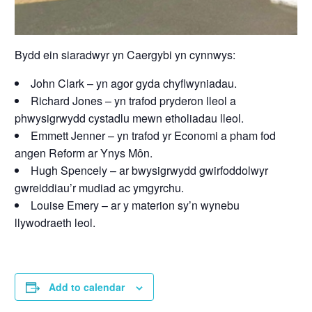
Bydd ein siaradwyr yn Caergybi yn cynnwys:
John Clark – yn agor gyda chyflwyniadau.
Richard Jones – yn trafod pryderon lleol a
phwysigrwydd cystadlu mewn etholiadau lleol.
Emmett Jenner – yn trafod yr Economi a pham fod
angen Reform ar Ynys Môn.
Hugh Spencely – ar bwysigrwydd gwirfoddolwyr
gwreiddiau’r mudiad ac ymgyrchu.
Louise Emery – ar y materion sy’n wynebu
llywodraeth leol.
Add to calendar