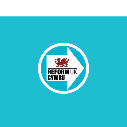
Hyrwyddwyd gan, ac ar ran, Reform UK Cymru, 83 Victoria Street,
Llundain SW1H 0HW, Y Deyrnas Unedig